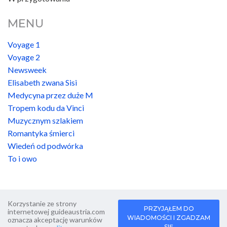
MENU
Voyage 1
Voyage 2
Newsweek
Elisabeth zwana Sisi
Medycyna przez duże M
Tropem kodu da Vinci
Muzycznym szlakiem
Romantyka śmierci
Wiedeń od podwórka
To i owo
Korzystanie ze strony
PRZYJĄŁEM DO
internetowej guideaustria.com
WIADOMOŚCI I ZGADZAM
oznacza akceptację warunków
SIĘ