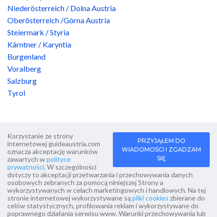
Niederösterreich / Dolna Austria
Oberösterreich /Górna Austria
Steiermark / Styria
Kärntner / Karyntia
Burgenland
Voralberg
Salzburg
Tyrol
Korzystanie ze strony
PRZYJĄŁEM DO
internetowej guideaustria.com
WIADOMOŚCI I ZGADZAM
oznacza akceptację warunków
SIĘ
zawartych w
polityce
prywatności.
W szczególności
dotyczy to akceptacji przetwarzania i przechowywania danych
osobowych zebranych za pomocą niniejszej Strony a
wykorzystywanych w celach marketingowych i handlowych. Na tej
Copyright guideaustria.com 2019-2026
IT.PStudio
stronie internetowej wykorzystywane są
pliki cookies
zbierane do
projektowanie stron www
celów statystycznych, profilowania reklam i wykorzystywane do
poprawnego działania serwisu www. Warunki przechowywania lub