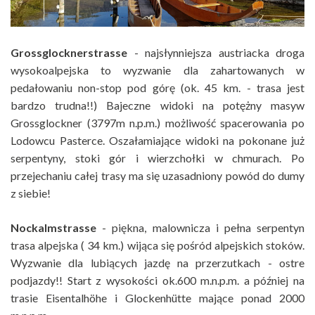
Grossglocknerstrasse
- najsłynniejsza austriacka droga
wysokoalpejska to wyzwanie dla zahartowanych w
pedałowaniu non-stop pod górę (ok. 45 km. - trasa jest
bardzo trudna!!) Bajeczne widoki na potężny masyw
Grossglockner (3797m n.p.m.) możliwość spacerowania po
Lodowcu Pasterce. Oszałamiające widoki na pokonane już
serpentyny, stoki gór i wierzchołki w chmurach. Po
przejechaniu całej trasy ma się uzasadniony powód do dumy
z siebie!
Nockalmstrasse
- piękna, malownicza i pełna serpentyn
trasa alpejska ( 34 km.) wijąca się pośród alpejskich stoków.
Wyzwanie dla lubiących jazdę na przerzutkach - ostre
podjazdy!! Start z wysokości ok.600 m.n.p.m. a później na
trasie Eisentalhöhe i Glockenhütte mające ponad 2000