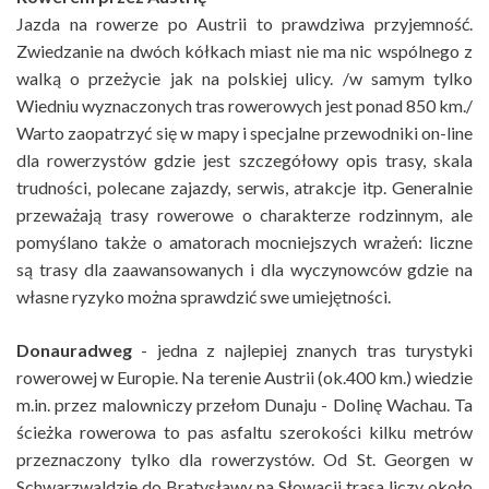
Jazda na rowerze po Austrii to prawdziwa przyjemność.
Zwiedzanie na dwóch kółkach miast nie ma nic wspólnego z
walką o przeżycie jak na polskiej ulicy. /w samym tylko
Wiedniu wyznaczonych tras rowerowych jest ponad 850 km./
Warto zaopatrzyć się w mapy i specjalne przewodniki on-line
dla rowerzystów gdzie jest szczegółowy opis trasy, skala
trudności, polecane zajazdy, serwis, atrakcje itp. Generalnie
przeważają trasy rowerowe o charakterze rodzinnym, ale
pomyślano także o amatorach mocniejszych wrażeń: liczne
są trasy dla zaawansowanych i dla wyczynowców gdzie na
własne ryzyko można sprawdzić swe umiejętności.
Donauradweg
- jedna z najlepiej znanych tras turystyki
rowerowej w Europie. Na terenie Austrii (ok.400 km.) wiedzie
m.in. przez malowniczy przełom Dunaju - Dolinę Wachau. Ta
ścieżka rowerowa to pas asfaltu szerokości kilku metrów
przeznaczony tylko dla rowerzystów. Od St. Georgen w
Schwarzwaldzie do Bratysławy na Słowacji trasa liczy około