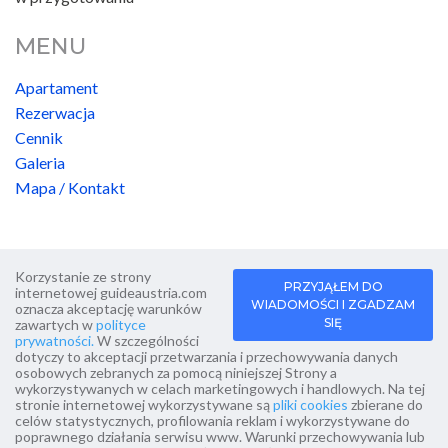
MENU
Apartament
Rezerwacja
Cennik
Galeria
Mapa / Kontakt
Korzystanie ze strony
PRZYJĄŁEM DO
internetowej guideaustria.com
WIADOMOŚCI I ZGADZAM
oznacza akceptację warunków
SIĘ
zawartych w
polityce
prywatności.
W szczególności
dotyczy to akceptacji przetwarzania i przechowywania danych
osobowych zebranych za pomocą niniejszej Strony a
wykorzystywanych w celach marketingowych i handlowych. Na tej
Copyright guideaustria.com 2019-2026
IT.PStudio
stronie internetowej wykorzystywane są
pliki cookies
zbierane do
projektowanie stron www
celów statystycznych, profilowania reklam i wykorzystywane do
poprawnego działania serwisu www. Warunki przechowywania lub