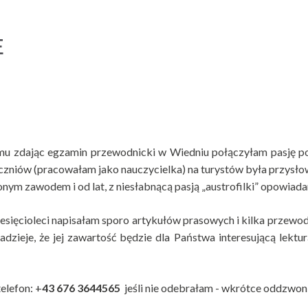
E
emu zdając egzamin przewodnicki w Wiedniu połączyłam pasję 
czniów (pracowałam jako nauczycielka) na turystów była przysł
ym zawodem i od lat, z niesłabnącą pasją „austrofilki” opowiadam
sięcioleci napisałam sporo artykułów prasowych i kilka przewod
adzieje, że jej zawartość będzie dla Państwa interesującą lekt
elefon: +
43 676 3644565
jeśli nie odebrałam - wkrótce oddzwon